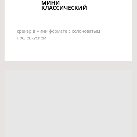
МИНИ
КЛАССИЧЕСКИЙ
крекер в мини формате с солоноватым
послевкусием