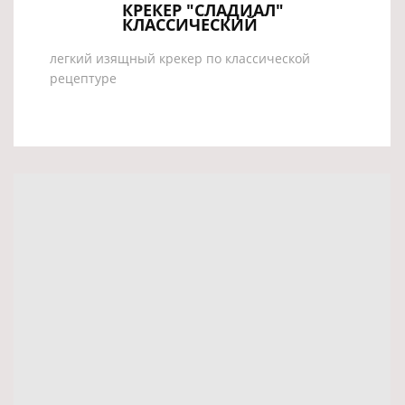
КРЕКЕР "СЛАДИАЛ"
КЛАССИЧЕСКИЙ
легкий изящный крекер по классической
рецептуре