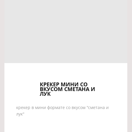
КРЕКЕР МИНИ СО
ВКУСОМ СМЕТАНА И
ЛУК
крекер в мини формате со вкусом "сметана и
лук"