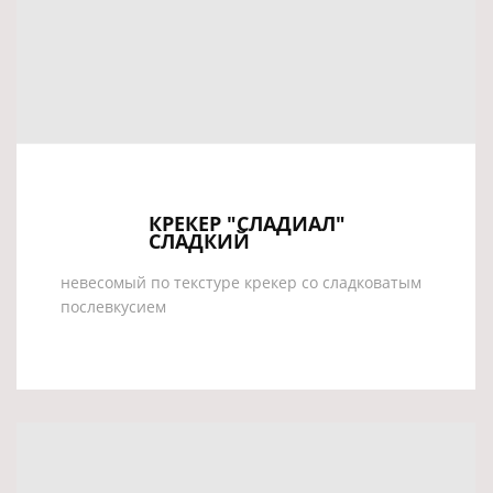
КРЕКЕР "СЛАДИАЛ"
СЛАДКИЙ
невесомый по текстуре крекер со сладковатым
послевкусием